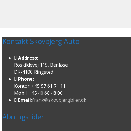
Kontakt Skovbjerg Auto
Address:
Roskildevej 115, Benløse
DK-4100 Ringsted
Phone:
Kontor: +45 57 61 71 11
Mobil: +45 40 68 48 00
Email:
frank@skovbjergbiler.dk
Åbningstider