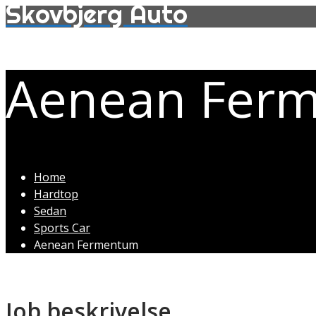
Skovbjerg Auto
Aenean Fer
Home
Hardtop
Sedan
Sports Car
Aenean Fermentum
Job beskrivelse