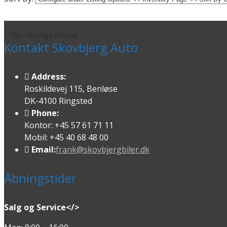
No listings found
Kontakt Skovbjerg Auto
Address:
Roskildevej 115, Benløse
DK-4100 Ringsted
Phone:
Kontor: +45 57 61 71 11
Mobil: +45 40 68 48 00
Email:
frank@skovbjergbiler.dk
Åbningstider
Salg og Service</>