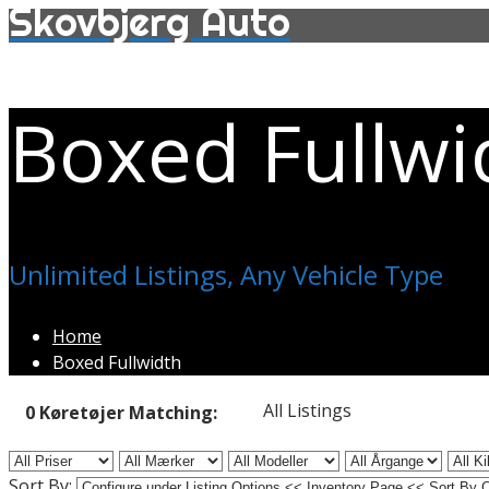
Skovbjerg Auto
Boxed Fullwi
Unlimited Listings, Any Vehicle Type
Home
Boxed Fullwidth
All Listings
0
Køretøjer
Matching:
Sort By: